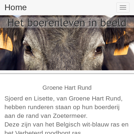
Home
Tog
nav
Groene Hart Rund
Sjoerd en Lisette, van Groene Hart Rund,
hebben runderen staan op hun boerderij
aan de rand van Zoetermeer.
Deze zijn van het Belgisch wit-blauw ras en
het Verbeterd roodbont ras.